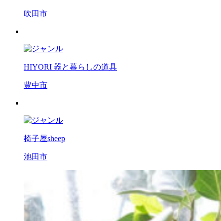
吹田市
HIYORI 器と暮らしの道具
豊中市
椅子屋sheep
池田市