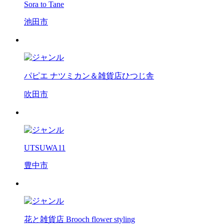
Sora to Tane
池田市
パピエ ナツミカン＆雑貨店ひつじ舎
吹田市
UTSUWA11
豊中市
花と雑貨店 Brooch flower styling