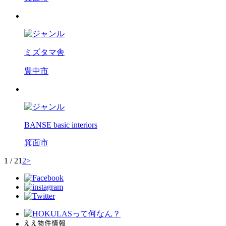
ミズタマ舎
豊中市
BANSE basic interiors
箕面市
1 / 2
1
2
>